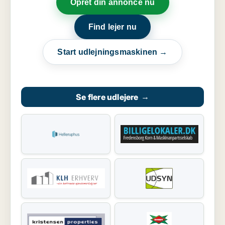
Opret din annonce nu
Find lejer nu
Start udlejningsmaskinen →
Se flere udlejere
→