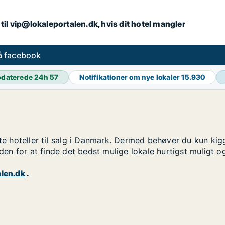
iv til vip@lokaleportalen.dk, hvis dit hotel mangler
på facebook
daterede 24h
57
Notifikationer om nye lokaler
15.930
te hoteller til salg i Danmark. Dermed behøver du kun kigg
n for at finde det bedst mulige lokale hurtigst muligt og
len.dk
.