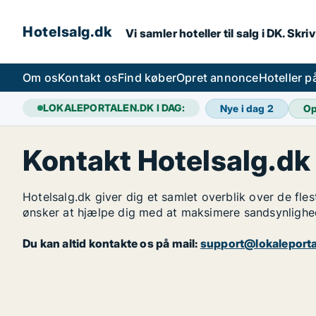
Hotelsalg.dk
Vi samler hoteller til salg i DK. Skr
Om os
Kontakt os
Find køber
Opret annonce
Hoteller 
LOKALEPORTALEN.DK I DAG:
Nye i dag
2
Op
Kontakt Hotelsalg.dk
Hotelsalg.dk giver dig et samlet overblik over de fles
ønsker at hjælpe dig med at maksimere sandsynlighede
Du kan altid kontakte os på mail:
support@lokaleporta