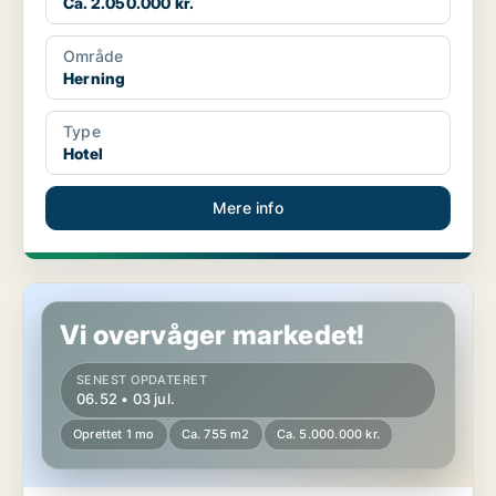
Ca. 2.050.000 kr.
Område
Herning
Type
Hotel
Mere info
Hotelejendom i Herning
Vi overvåger markedet!
SENEST OPDATERET
06.52 • 03 jul.
Oprettet 1 mo
Ca. 755 m2
Ca. 5.000.000 kr.