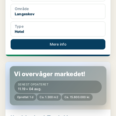
Område
Langeskov
Type
Hotel
Mere info
Hotelejendom i Ærøskøbing
Vi overvåger markedet!
SENEST OPDATERET
11.19 • 04 aug.
Oprettet 1 d
Ca. 1.300 m2
Ca. 15.800.000 kr.