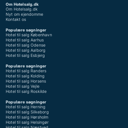
Hoteller til salg i Kerteminde
Om Hotelsalg.dk
Hoteller til salg i Kværndrup
Om Hotelsalg.dk
Hoteller til salg i Langeskov
Nyt om ejendomme
Hoteller til salg i Lyø
Kontakt os
Hoteller til salg i Marslev
Hoteller til salg i Marstal
Populære søgninger
Hoteller til salg i Martofte
Hotel til salg København
Hoteller til salg i Mesinge
Hotel til salg Aarhus
Hoteller til salg i Middelfart
Hotel til salg Odense
Hoteller til salg i Millinge
Hotel til salg Aalborg
Hoteller til salg i Morud
Hotel til salg Esbjerg
Hoteller til salg i Munkebo
Hoteller til salg i Nyborg
Populære søgninger
Hoteller til salg i Nørre Aaby
Hotel til salg Randers
Hoteller til salg i Odense C
Hotel til salg Kolding
Hoteller til salg i Odense M
Hotel til salg Horsens
Hoteller til salg i Odense N
Hotel til salg Vejle
Hoteller til salg i Odense NV
Hotel til salg Roskilde
Hoteller til salg i Odense NØ
Hoteller til salg i Odense S
Populære søgninger
Hoteller til salg i Odense SV
Hotel til salg Herning
Hoteller til salg i Odense SØ
Hotel til salg Silkeborg
Hoteller til salg i Odense V
Hotel til salg Hørsholm
Hoteller til salg i Otterup
Hotel til salg Helsingør
Hoteller til salg i Oure
Hotel til salg Næstved