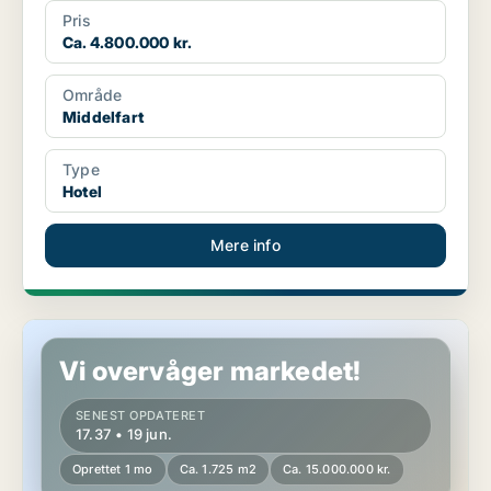
Pris
Ca. 4.800.000 kr.
Område
Middelfart
Type
Hotel
Mere info
Hotelejendom i Munkebo
Vi overvåger markedet!
SENEST OPDATERET
17.37 • 19 jun.
Oprettet 1 mo
Ca. 1.725 m2
Ca. 15.000.000 kr.