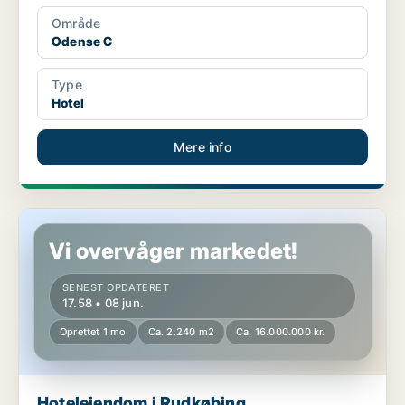
Område
Odense C
Type
Hotel
Mere info
Hotelejendom i Rudkøbing
Vi overvåger markedet!
SENEST OPDATERET
17.58 • 08 jun.
Oprettet 1 mo
Ca. 2.240 m2
Ca. 16.000.000 kr.
Hotelejendom i Rudkøbing