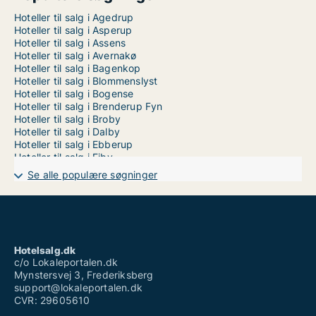
Hoteller til salg i Agedrup
Hoteller til salg i Asperup
Hoteller til salg i Assens
Hoteller til salg i Avernakø
Hoteller til salg i Bagenkop
Hoteller til salg i Blommenslyst
Hoteller til salg i Bogense
Hoteller til salg i Brenderup Fyn
Hoteller til salg i Broby
Hoteller til salg i Dalby
Hoteller til salg i Ebberup
Hoteller til salg i Ejby
Hoteller til salg i Ferritslev Fyn
Se alle populære søgninger
Hoteller til salg i Frørup
Hoteller til salg i Faaborg
Hoteller til salg i Gelsted
Hoteller til salg i Gislev
Hoteller til salg i Glamsbjerg
Hoteller til salg i Gudbjerg Sydfyn
Hotelsalg.dk
Hoteller til salg i Gudme
c/o Lokaleportalen.dk
Hoteller til salg i Harndrup
Mynstersvej 3, Frederiksberg
Hoteller til salg i Hesselager
support@lokaleportalen.dk
Hoteller til salg i Humble
CVR: 29605610
Hoteller til salg i Haarby