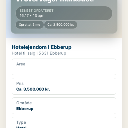
SENEST OPDATERET
16.17 • 13 apr.
Oprettet 3 mo
Ca. 3.500.000 kr.
Hotelejendom i Ebberup
Hotel til salg i 5631 Ebberup
Areal
-
Pris
Ca. 3.500.000 kr.
Område
Ebberup
Type
Hotel