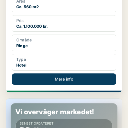
Areal
Ca. 560 m2
Pris
Ca. 1.100.000 kr.
Område
Ringe
Type
Hotel
Mere info
Hotelejendom i Stenstrup
Vi overvåger markedet!
SENEST OPDATERET