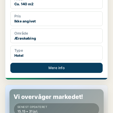
Ca. 140 m2
Pris
Ikke angivet
Område
Ærøskøbing
Type
Hotel
Mere info
Hotelejendom i Ærøskøbing
Vi overvåger markedet!
SENEST OPDATERET
15.15 • 31 jul.