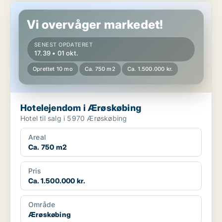
Hotelejendom i Ærøskøbing
Vi overvåger markedet!
SENEST OPDATERET
17.39 • 01 okt.
Oprettet 10 mo
Ca. 750 m2
Ca. 1.500.000 kr.
Hotelejendom i Ærøskøbing
Hotel til salg i 5970 Ærøskøbing
Areal
Ca. 750 m2
Pris
Ca. 1.500.000 kr.
Område
Ærøskøbing