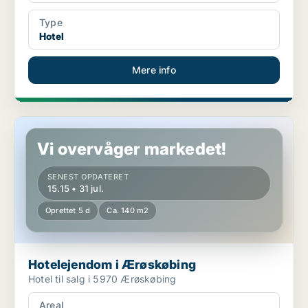
Type
Hotel
Mere info
Hotelejendom i Ærøskøbing
Vi overvåger markedet!
SENEST OPDATERET
15.15 • 31 jul.
Oprettet 5 d
Ca. 140 m2
Hotelejendom i Ærøskøbing
Hotel til salg i 5970 Ærøskøbing
Areal