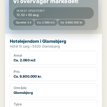
Vi overvåger markedet!
SENEST OPDATERET
12.52 • 02 aug.
Oprettet 3 d
Ca. 2.060 m2
Ca. 9.800.000 kr.
Hotelejendom i Glamsbjerg
Hotel til salg i 5620 Glamsbjerg
Areal
Ca. 2.060 m2
Pris
Ca. 9.800.000 kr.
Område
Glamsbjerg
Type