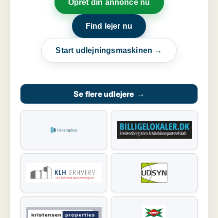
Opret din annonce nu
Find lejer nu
Start udlejningsmaskinen →
Se flere udlejere
→