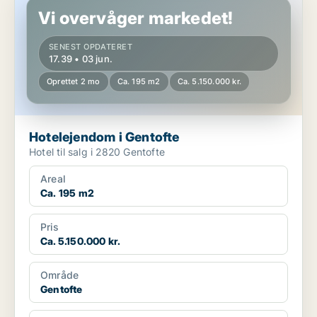
Vi overvåger markedet!
SENEST OPDATERET
17.39 • 03 jun.
Oprettet 2 mo
Ca. 195 m2
Ca. 5.150.000 kr.
Hotelejendom i Gentofte
Hotel til salg i 2820 Gentofte
Areal
Ca. 195 m2
Pris
Ca. 5.150.000 kr.
Område
Gentofte