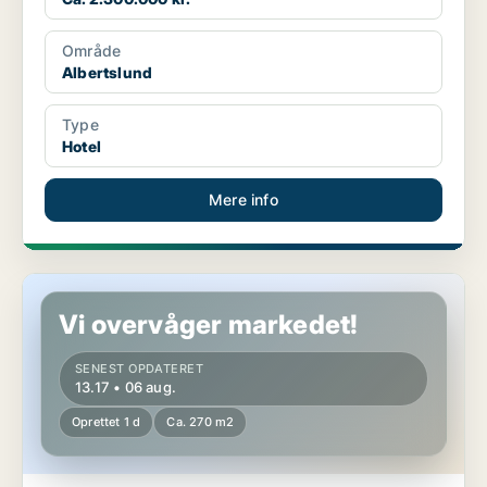
Område
Albertslund
Type
Hotel
Mere info
Hotelejendom i Roskilde
Vi overvåger markedet!
SENEST OPDATERET
13.17 • 06 aug.
Oprettet 1 d
Ca. 270 m2