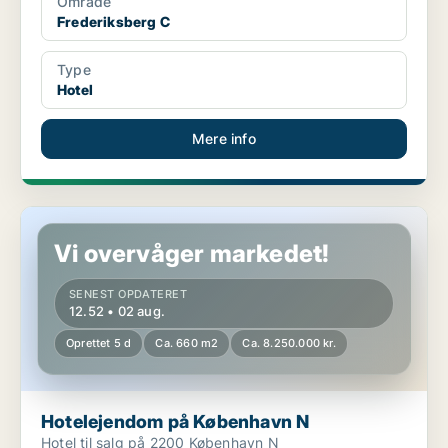
Område
Frederiksberg C
Type
Hotel
Mere info
Hotelejendom på København N
Vi overvåger markedet!
SENEST OPDATERET
12.52 • 02 aug.
Oprettet 5 d
Ca. 660 m2
Ca. 8.250.000 kr.
Hotelejendom på København N
Hotel til salg på 2200 København N