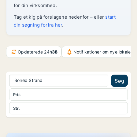
for din virksomhed.
Tag et kig på forslagene nedenfor – eller
start
din søgning forfra her
.
Opdaterede 24h
38
Notifikationer om nye lokaler
3
Solrød Strand
Søg
Pris
Str.
Hotelejendom på København N