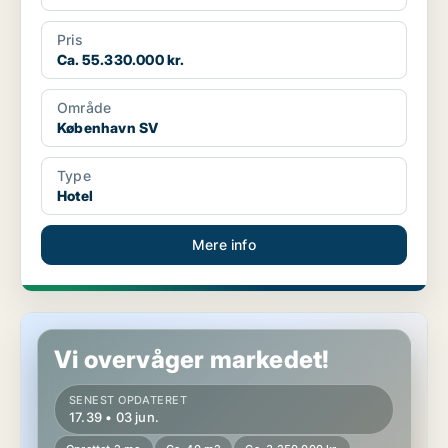
Pris
Ca. 55.330.000 kr.
Område
København SV
Type
Hotel
Mere info
Hotelejendom i København K
Vi overvåger markedet!
SENEST OPDATERET
17.39 • 03 jun.