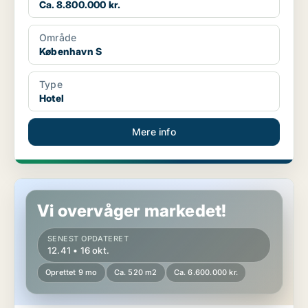
Ca. 8.800.000 kr.
Område
København S
Type
Hotel
Mere info
Hotelejendom i Taastrup
Vi overvåger markedet!
SENEST OPDATERET
12.41 • 16 okt.
Oprettet 9 mo
Ca. 520 m2
Ca. 6.600.000 kr.