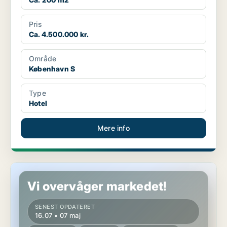
Pris
Ca. 4.500.000 kr.
Område
København S
Type
Hotel
Mere info
Hotelejendom på København Ø
Vi overvåger markedet!
SENEST OPDATERET
16.07 • 07 maj