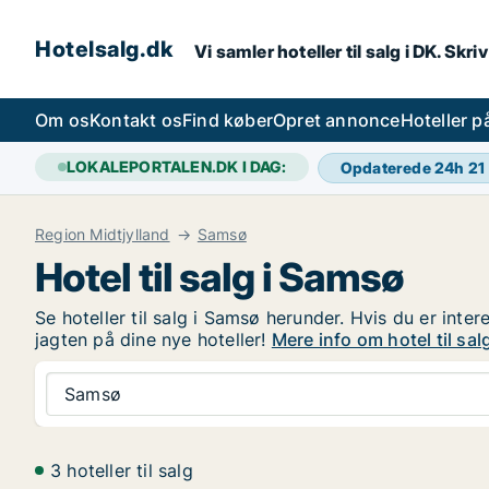
Hotelsalg.dk
Vi samler hoteller til salg i DK. Skr
Om os
Kontakt os
Find køber
Opret annonce
Hoteller 
LOKALEPORTALEN.DK I DAG:
Opdaterede 24h
21
Region Midtjylland
Samsø
Hotel til salg i Samsø
Se hoteller til salg i Samsø herunder. Hvis du er inte
jagten på dine nye hoteller!
Mere info om hotel til sal
Samsø
3 hoteller til salg