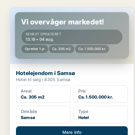
Hotelejendom i Samsø
Vi overvåger markedet!
SENEST OPDATERET
13.18 • 04 aug.
Oprettet 1 yr
Ca. 305 m2
Ca. 1.500.000 kr.
Hotelejendom i Samsø
Hotel til salg i 8305 Samsø
Areal
Pris
Ca. 305 m2
Ca. 1.500.000 kr.
Område
Type
Samsø
Hotel
Mere info