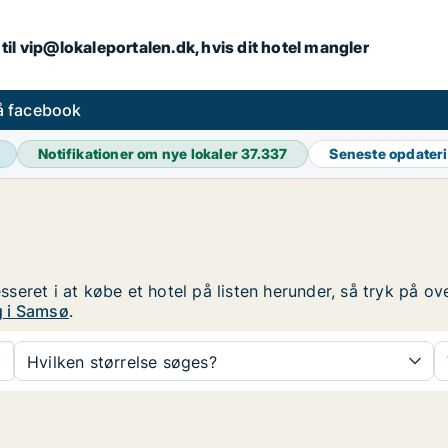
iv til vip@lokaleportalen.dk, hvis dit hotel mangler
på facebook
Notifikationer om nye lokaler
37.337
Seneste opdater
resseret i at købe et hotel på listen herunder, så tryk på 
g i Samsø
.
Hvilken størrelse søges?