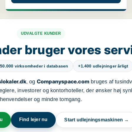
UDVALGTE KUNDER
der bruger vores serv
50.000 virksomheder i databasen
+1.400 udlejninger årligt
lokaler.dk
Companyspace.com
, og
bruges af tusindvi
ere, investorer og kontorhoteller, der ønsker høj synl
henvendelser og mindre tomgang.
nu
Find lejer nu
Start udlejningsmaskinen →