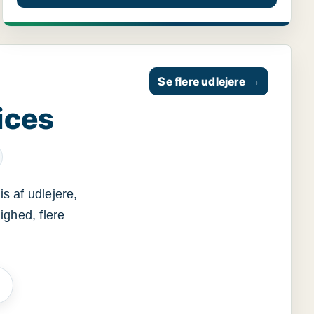
Se flere udlejere
→
ices
s af udlejere,
ighed, flere