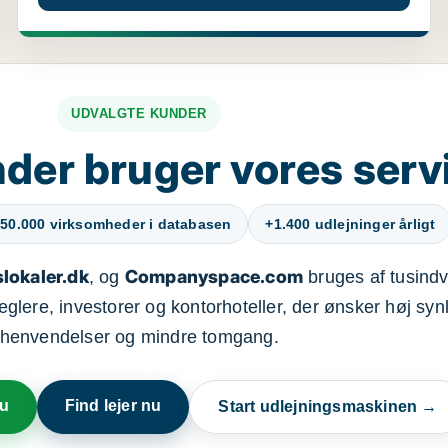
UDVALGTE KUNDER
der bruger vores serv
50.000 virksomheder i databasen
+1.400 udlejninger årligt
lokaler.dk
Companyspace.com
, og
bruges af tusindvi
ere, investorer og kontorhoteller, der ønsker høj synl
henvendelser og mindre tomgang.
nu
Find lejer nu
Start udlejningsmaskinen →