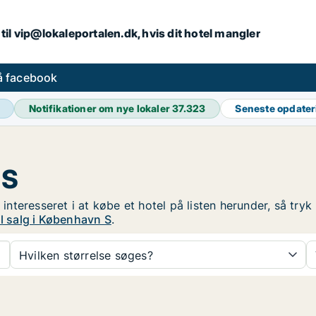
iv til vip@lokaleportalen.dk, hvis dit hotel mangler
på facebook
Notifikationer om nye lokaler
37.323
Seneste opdate
 S
r interesseret i at købe et hotel på listen herunder, så tr
il salg i København S
.
Hvilken størrelse søges?