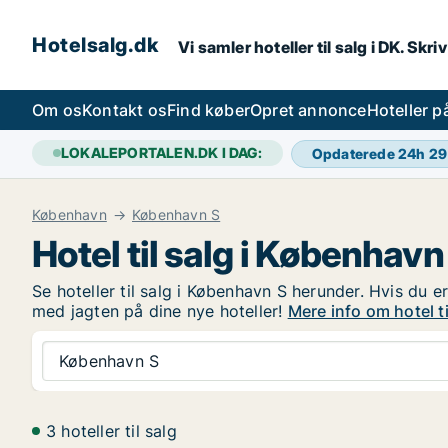
Hotelsalg.dk
Vi samler hoteller til salg i DK. Skr
Om os
Kontakt os
Find køber
Opret annonce
Hoteller 
LOKALEPORTALEN.DK I DAG:
Opdaterede 24h
29
København
København S
Hotel til salg i København
Se hoteller til salg i København S herunder. Hvis du e
med jagten på dine nye hoteller!
Mere info om hotel t
København S
3 hoteller til salg