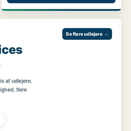
Se flere udlejere
→
ices
s af udlejere,
ighed, flere