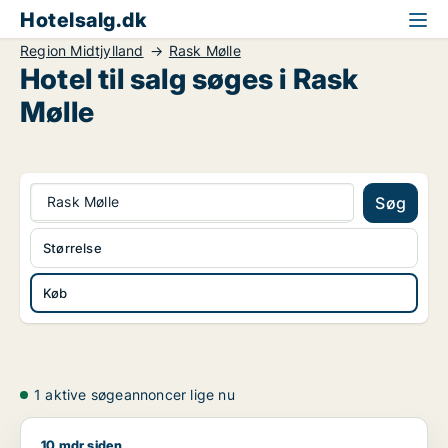
Hotelsalg.dk
Region Midtjylland
Rask Mølle
Hotel til salg søges i Rask
Mølle
Rask Mølle
Søg
Størrelse
Køb
1 aktive søgeannoncer lige nu
10 mdr siden
Kenneth søger hotel til salg i Region Sydjylland, Region Midtj