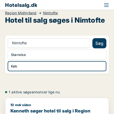
Hotelsalg.dk
Region Midtjylland
Nimtofte
Hotel til salg søges i Nimtofte
Nimtofte
Søg
Størrelse
Køb
1 aktive søgeannoncer lige nu
10 mdr siden
Kenneth søger hotel til salg i Region Sydjylland, Region Midtj
Kenneth søger hotel til salg i Region