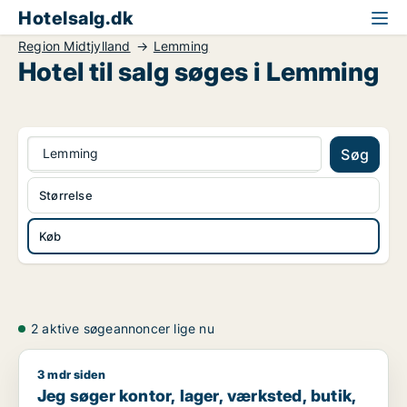
Hotelsalg.dk
Region Midtjylland
Lemming
Hotel til salg søges i Lemming
Lemming
Søg
Størrelse
Køb
2 aktive søgeannoncer lige nu
3 mdr siden
Jeg søger kontor, lager, værksted, butik, klinik, erhvervsgrun
Jeg søger kontor, lager, værksted, butik,