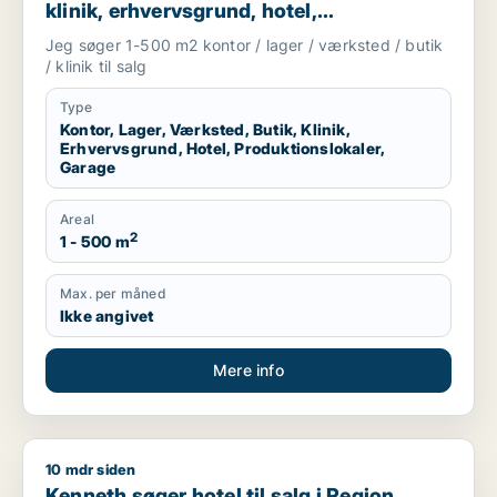
klinik, erhvervsgrund, hotel,
produktionslokaler eller garage til salg i
Jeg søger 1-500 m2 kontor / lager / værksted / butik
Silkeborg
/ klinik til salg
Type
Kontor, Lager, Værksted, Butik, Klinik,
Erhvervsgrund, Hotel, Produktionslokaler,
Garage
Areal
2
1 - 500 m
Max. per måned
Ikke angivet
Mere info
10 mdr siden
Kenneth søger hotel til salg i Region Sydjylland, Region Midtj
Kenneth søger hotel til salg i Region