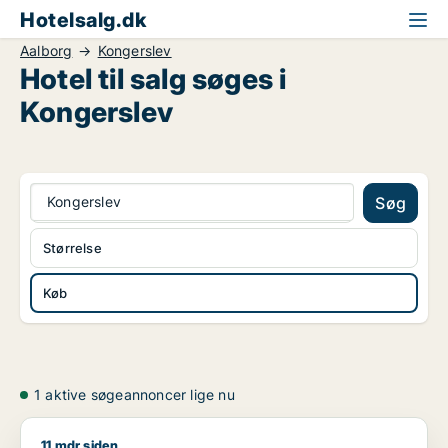
Hotelsalg.dk
Aalborg
Kongerslev
Hotel til salg søges i
Kongerslev
Kongerslev
Søg
Størrelse
Køb
1 aktive søgeannoncer lige nu
11 mdr siden
Morten søger kontor, lager, værksted, butik, klinik, restauran