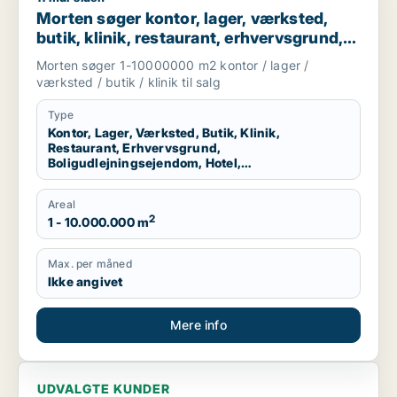
Morten søger kontor, lager, værksted,
butik, klinik, restaurant, erhvervsgrund,
boligudlejningsejendom, hotel eller
Morten søger 1-10000000 m2 kontor / lager /
produktionslokaler til salg i Region
værksted / butik / klinik til salg
Nordjylland
Type
Kontor, Lager, Værksted, Butik, Klinik,
Restaurant, Erhvervsgrund,
Boligudlejningsejendom, Hotel,
Produktionslokaler
Areal
2
1 - 10.000.000 m
Max. per måned
Ikke angivet
Mere info
UDVALGTE KUNDER