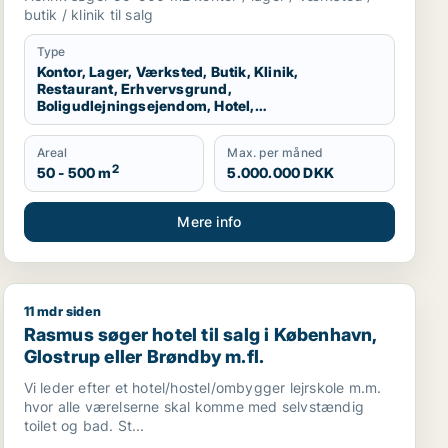
produktionslokaler til salg i København K,
butik / klinik til salg
Vesterbro eller Østerbro m.fl.
Type
Kontor, Lager, Værksted, Butik, Klinik,
Restaurant, Erhvervsgrund,
Boligudlejningsejendom, Hotel,
Produktionslokaler
Areal
Max. per måned
2
50 - 500 m
5.000.000 DKK
Mere info
11 mdr siden
onslokaler til salg i København K, Vesterbro eller Frederiks
, restaurant, erhvervsgrund, boligudlejningsejendom, hotel,
Rasmus søger hotel til salg i København, Glostrup eller
Rasmus søger hotel til salg i København,
Glostrup eller Brøndby m.fl.
Vi leder efter et hotel/hostel/ombygger lejrskole m.m.
hvor alle værelserne skal komme med selvstændig
toilet og bad. St...