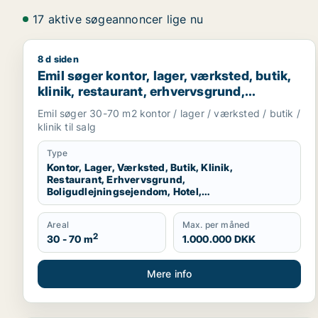
17 aktive søgeannoncer lige nu
8 d siden
Emil søger kontor, lager, værksted, butik, klinik, r
Emil søger kontor, lager, værksted, butik,
klinik, restaurant, erhvervsgrund,
boligudlejningsejendom, hotel,
Emil søger 30-70 m2 kontor / lager / værksted / butik /
produktionslokaler eller garage til salg i
klinik til salg
København K, Vesterbro eller
Frederiksberg m.fl.
Type
Kontor, Lager, Værksted, Butik, Klinik,
Restaurant, Erhvervsgrund,
Boligudlejningsejendom, Hotel,
Produktionslokaler, Garage
Areal
Max. per måned
2
30 - 70 m
1.000.000 DKK
Mere info