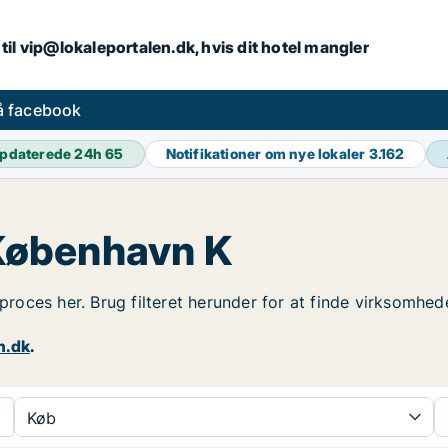
iv til vip@lokaleportalen.dk, hvis dit hotel mangler
på facebook
pdaterede 24h
65
Notifikationer om nye lokaler
3.162
i København K
sproces her. Brug filteret herunder for at finde virksomhede
n.dk
.
Køb