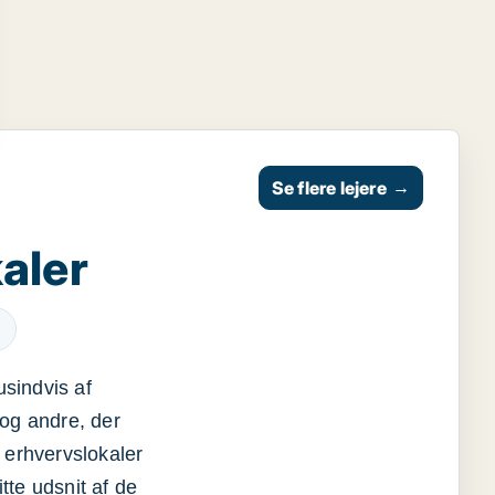
Se flere lejere
→
aler
usindvis af
og andre, der
 erhvervslokaler
itte udsnit af de