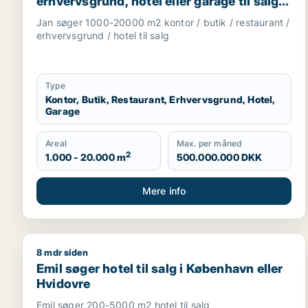
erhvervsgrund, hotel eller garage til salg i
København, Kongens Lyngby eller
Jan søger 1000-20000 m2 kontor / butik / restaurant /
Gentofte
erhvervsgrund / hotel til salg
Type
Kontor, Butik, Restaurant, Erhvervsgrund, Hotel,
Garage
Areal
Max. per måned
2
1.000 - 20.000 m
500.000.000 DKK
Mere info
8 mdr siden
Emil søger hotel til salg i København eller Hvidovr
Emil søger hotel til salg i København eller
Hvidovre
Emil søger 200-5000 m2 hotel til salg