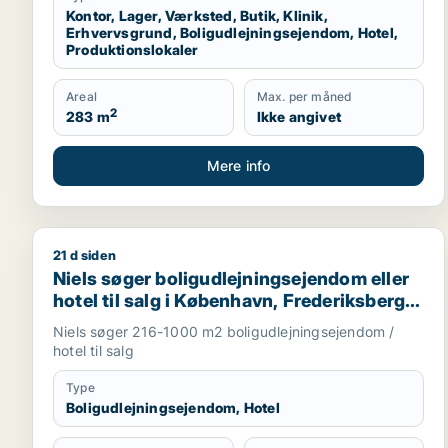
Kontor, Lager, Værksted, Butik, Klinik,
Erhvervsgrund, Boligudlejningsejendom, Hotel,
Produktionslokaler
Areal
Max. per måned
2
283 m
Ikke angivet
Mere info
21 d siden
Niels søger boligudlejningsejendom eller hotel til s
Niels søger boligudlejningsejendom eller
hotel til salg i København, Frederiksberg
eller Ørestad m.fl.
Niels søger 216-1000 m2 boligudlejningsejendom /
hotel til salg
Type
Boligudlejningsejendom, Hotel