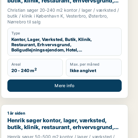
butik, klinik, restaurant, erhvervsgrund,
boligudlejningsejendom, hotel,
Christian søger 20-240 m2 kontor / lager / værksted /
produktionslokaler eller garage til salg i
butik / klinik i København K, Vesterbro, Østerbro,
København K, Vesterbro eller Østerbro
Nørrebro til salg
m.fl.
Type
Kontor, Lager, Værksted, Butik, Klinik,
Restaurant, Erhvervsgrund,
Boligudlejningsejendom, Hotel,
Produktionslokaler, Garage
Areal
Max. per måned
2
20 - 240 m
Ikke angivet
Mere info
1 år siden
Henrik søger kontor, lager, værksted, butik, klinik, res
Henrik søger kontor, lager, værksted,
butik, klinik, restaurant, erhvervsgrund,
boligudlejningsejendom, hotel eller
Henrik søger 50-500 m2 kontor / lager / værksted /