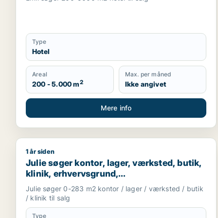
Type
Hotel
Areal
Max. per måned
2
200 - 5.000 m
Ikke angivet
Mere info
1 år siden
Julie søger kontor, lager, værksted, butik, klinik, 
Julie søger kontor, lager, værksted, butik,
klinik, erhvervsgrund,
boligudlejningsejendom, hotel eller
Julie søger 0-283 m2 kontor / lager / værksted / butik
produktionslokaler til salg i København K,
/ klinik til salg
Vesterbro eller Frederiksberg m.fl.
Type