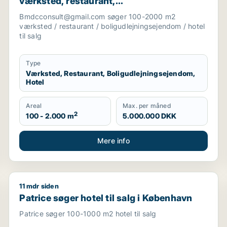
værksted, restaurant,
boligudlejningsejendom eller hotel til salg
Bmdcconsult@gmail.com søger 100-2000 m2
i Storkøbenhavn
værksted / restaurant / boligudlejningsejendom / hotel
til salg
Type
Værksted, Restaurant, Boligudlejningsejendom,
Hotel
Areal
Max. per måned
2
100 - 2.000 m
5.000.000 DKK
Mere info
11 mdr siden
e
Patrice søger hotel til salg i København
Patrice søger hotel til salg i København
Patrice søger 100-1000 m2 hotel til salg