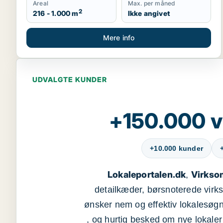
Areal
Max. per måned
2
216 - 1.000 m
Ikke angivet
Mere info
UDVALGTE KUNDER
+150.000 v
+10.000 kunder
Lokaleportalen.dk
Virkso
,
detailkæder, børsnoterede vir
ønsker nem og effektiv lokalesøg
, og hurtig besked om nye lokaler t