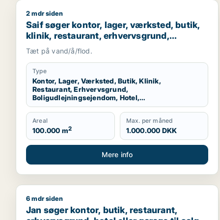
2 mdr siden
Saif søger kontor, lager, værksted, butik, klinik, 
Saif søger kontor, lager, værksted, butik,
klinik, restaurant, erhvervsgrund,
boligudlejningsejendom, hotel,
Tæt på vand/å/flod.
produktionslokaler eller garage til salg i
Storkøbenhavn
Type
Kontor, Lager, Værksted, Butik, Klinik,
Restaurant, Erhvervsgrund,
Boligudlejningsejendom, Hotel,
Produktionslokaler, Garage
Areal
Max. per måned
2
100.000 m
1.000.000 DKK
Mere info
6 mdr siden
Jan søger kontor, butik, restaurant, erhvervsgrund,
Jan søger kontor, butik, restaurant,