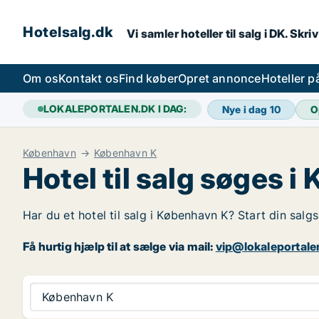
Hotelsalg.dk
Vi samler hoteller til salg i DK. Skr
Om os
Kontakt os
Find køber
Opret annonce
Hoteller 
LOKALEPORTALEN.DK I DAG:
Nye i dag
10
O
København
København K
Hotel til salg søges 
Har du et hotel til salg i København K? Start din salg
Få hurtig hjælp til at sælge via mail:
vip@lokaleportale
København K