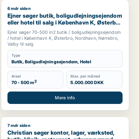
6 mdr siden
roduktionslokaler eller garage til salg i Storkøbenhavn
dom eller hotel til salg i København K
Ejner søger butik, boligudlejningsejendom eller hotel t
Ejner søger butik, boligudlejningsejendom
eller hotel til salg i København K, Østerbro
eller Nordhavn m.fl.
Ejner søger 70-500 m2 butik / boligudlejningsejendom
/ hotel i København K, Østerbro, Nordhavn, Nørrebro,
Valby til salg
Type
Butik, Boligudlejningsejendom, Hotel
Areal
Max. per måned
2
70 - 500 m
5.000.000 DKK
Mere info
7 mdr siden
ller Gentofte
boligudlejningsejendom eller hotel til salg i Storkøbenh
Christian søger kontor, lager, værksted, butik, klinik, 
Christian søger kontor, lager, værksted,