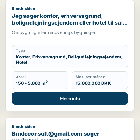
6 mdr siden
restaurant, erhvervsgrund, boligudlejningsejendom, hotel, p
Jeg søger kontor, erhvervsgrund, boligudlejningsejen
Jeg søger kontor, erhvervsgrund,
boligudlejningsejendom eller hotel til salg
i København K
Ombygning eller renoverings bygninger.
Type
Kontor, Erhvervsgrund, Boligudlejningsejendom,
Hotel
Areal
Max. per måned
2
150 - 5.000 m
15.000.000 DKK
Mere info
6 mdr siden
 hotel eller garage til salg i København, Kongens Lyngby e
Bmdcconsult@gmail.com søger værksted, restaurant, 
Bmdcconsult@gmail.com søger