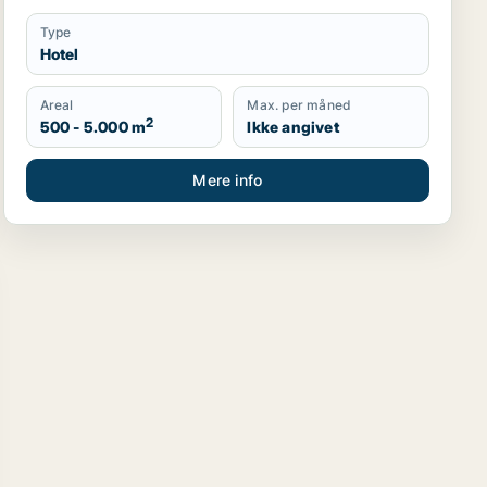
Type
Hotel
Areal
Max. per måned
2
500 - 5.000 m
Ikke angivet
Mere info
 til salg i København K, Vesterbro eller Frederiksberg m.fl