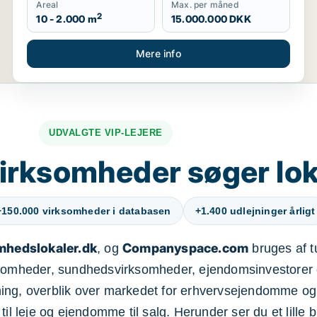
Areal
Max. per måned
2
10 - 2.000 m
15.000.000 DKK
Mere info
UDVALGTE VIP-LEJERE
irksomheder søger lok
+150.000 virksomheder i databasen
+1.400 udlejninger årligt
mhedslokaler.dk
Companyspace.com
, og
bruges af t
ksomheder, sundhedsvirksomheder, ejendomsinvestorer 
ning, overblik over markedet for erhvervsejendomme og
il leje og ejendomme til salg. Herunder ser du et lille b