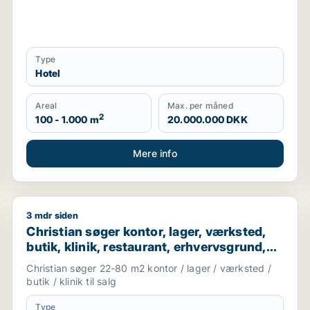
Type
Hotel
Areal
Max. per måned
2
100 - 1.000 m
20.000.000 DKK
Mere info
3 mdr siden
erhvervsgrund, boligudlejningsejendom, hotel eller produkti
Christian søger kontor, lager, værksted, butik, klinik
Christian søger kontor, lager, værksted,
butik, klinik, restaurant, erhvervsgrund,
boligudlejningsejendom, hotel,
Christian søger 22-80 m2 kontor / lager / værksted /
produktionslokaler eller garage til salg i
butik / klinik til salg
København K, Vesterbro eller
Frederiksberg m.fl.
Type