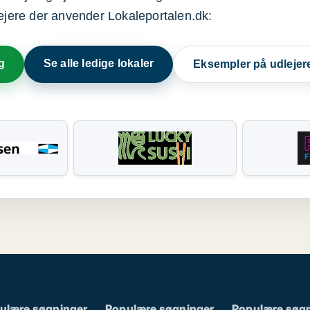
lejere der anvender Lokaleportalen.dk:
g
Se alle ledige lokaler
Eksempler på udlejer
ulære søgninger
Populære søgninger
Populære søg