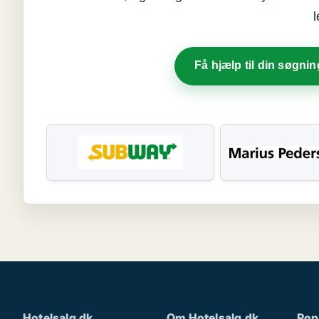
Få hjælp til din søgnin
Hotelsalg.dk
Om Hotelsalg.dk
Pop