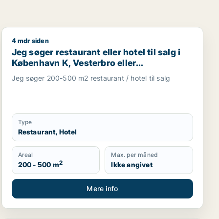
4 mdr siden
oduktionslokaler eller garage til salg i København K, Veste
gsejendom, hotel eller garage til salg i Storkøbenhavn
Jeg søger restaurant eller hotel til salg i København K,
Jeg søger restaurant eller hotel til salg i
København K, Vesterbro eller
Frederiksberg m.fl.
Jeg søger 200-500 m2 restaurant / hotel til salg
Type
Restaurant, Hotel
Areal
Max. per måned
2
200 - 500 m
Ikke angivet
Mere info