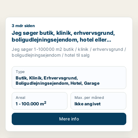
3 mdr siden
estaurant, erhvervsgrund, boligudlejningsejendom, hotel, pr
Jeg søger butik, klinik, erhvervsgrund, boligudlejnin
Jeg søger butik, klinik, erhvervsgrund,
boligudlejningsejendom, hotel eller
garage til salg i Storkøbenhavn
Jeg søger 1-100000 m2 butik / klinik / erhvervsgrund /
boligudlejningsejendom / hotel til salg
Type
Butik, Klinik, Erhvervsgrund,
Boligudlejningsejendom, Hotel, Garage
Areal
Max. per måned
2
1 - 100.000 m
Ikke angivet
Mere info