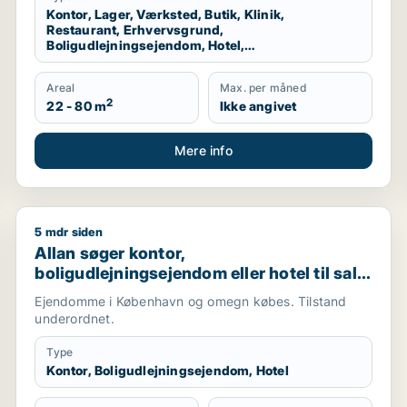
Kontor, Lager, Værksted, Butik, Klinik,
Restaurant, Erhvervsgrund,
Boligudlejningsejendom, Hotel,
Produktionslokaler, Garage
Areal
Max. per måned
2
22 - 80 m
Ikke angivet
Mere info
5 mdr siden
alg i København, Frederiksberg eller Ørestad m.fl.
Allan søger kontor, boligudlejningsejendom eller hotel
Allan søger kontor,
boligudlejningsejendom eller hotel til salg
i København K, Vesterbro eller
Ejendomme i København og omegn købes. Tilstand
Frederiksberg m.fl.
underordnet.
Type
Kontor, Boligudlejningsejendom, Hotel