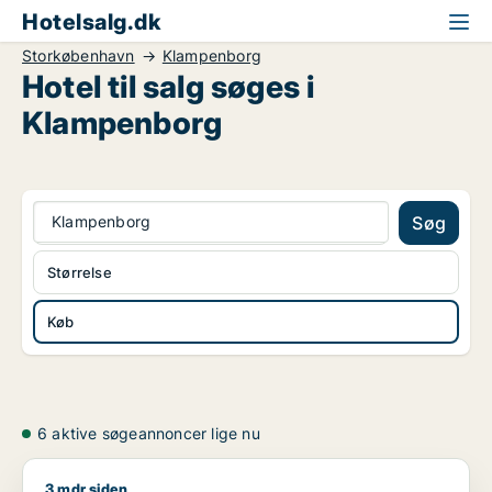
Hotelsalg.dk
Storkøbenhavn
Klampenborg
Hotel til salg søges i
Klampenborg
Klampenborg
Søg
Størrelse
Køb
6 aktive søgeannoncer lige nu
3 mdr siden
Jeg søger butik, klinik, erhvervsgrund, boligudlejningsejendo