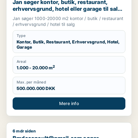
Jan søger kontor, butik, restaurant,
erhvervsgrund, hotel eller garage til salg i
København, Kongens Lyngby eller
Jan søger 1000-20000 m2 kontor / butik / restaurant
Gentofte
/ erhvervsgrund / hotel til salg
Type
Kontor, Butik, Restaurant, Erhvervsgrund, Hotel,
Garage
Areal
2
1.000 - 20.000 m
Max. per måned
500.000.000 DKK
Mere info
6 mdr siden
Bmdcconsult@gmail.com søger værksted, restaurant, boligudl