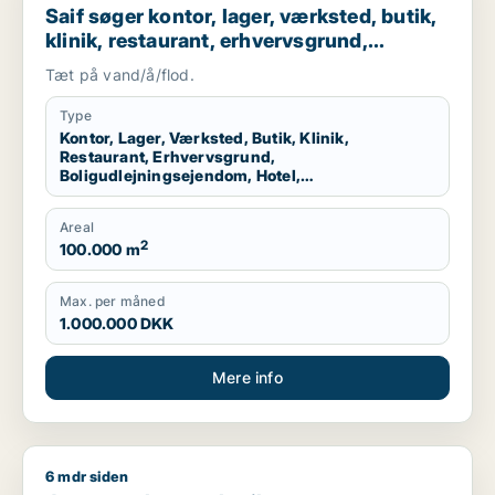
Saif søger kontor, lager, værksted, butik,
klinik, restaurant, erhvervsgrund,
boligudlejningsejendom, hotel,
Tæt på vand/å/flod.
produktionslokaler eller garage til salg i
Storkøbenhavn
Type
Kontor, Lager, Værksted, Butik, Klinik,
Restaurant, Erhvervsgrund,
Boligudlejningsejendom, Hotel,
Produktionslokaler, Garage
Areal
2
100.000 m
Max. per måned
1.000.000 DKK
Mere info
6 mdr siden
Jan søger kontor, butik, restaurant, erhvervsgrund, hotel el