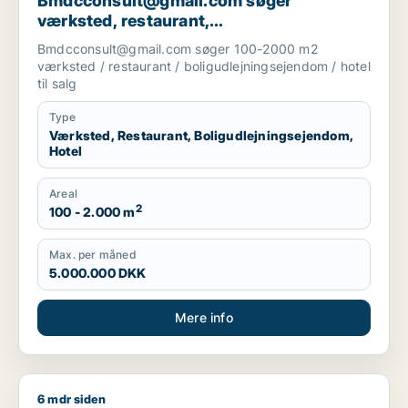
Bmdcconsult@gmail.com søger
værksted, restaurant,
boligudlejningsejendom eller hotel til salg
Bmdcconsult@gmail.com søger 100-2000 m2
i Storkøbenhavn
værksted / restaurant / boligudlejningsejendom / hotel
til salg
Type
Værksted, Restaurant, Boligudlejningsejendom,
Hotel
Areal
2
100 - 2.000 m
Max. per måned
5.000.000 DKK
Mere info
6 mdr siden
Emil søger kontor, lager, værksted, butik, klinik, restaurant,