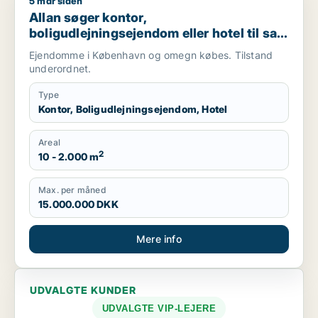
5 mdr siden
Allan søger kontor, boligudlejningsejendom eller hotel til sal
Allan søger kontor,
boligudlejningsejendom eller hotel til salg
i København K, Vesterbro eller
Ejendomme i København og omegn købes. Tilstand
Frederiksberg m.fl.
underordnet.
Type
Kontor, Boligudlejningsejendom, Hotel
Areal
2
10 - 2.000 m
Max. per måned
15.000.000 DKK
Mere info
UDVALGTE KUNDER
UDVALGTE VIP-LEJERE