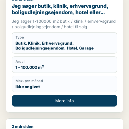
Jeg søger butik, klinik, erhvervsgrund,
boligudlejningsejendom, hotel eller
garage til salg i Storkøbenhavn
Jeg søger 1-100000 m2 butik / klinik / erhvervsgrund
/ boligudlejningsejendom / hotel til salg
Type
Butik, Klinik, Erhvervsgrund,
Boligudlejningsejendom, Hotel, Garage
Areal
2
1 - 100.000 m
Max. per måned
Ikke angivet
Mere info
2 mdr siden
Saif søger kontor, lager, værksted, butik, klinik, restaurant