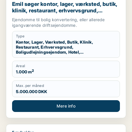
Emil søger kontor, lager, værksted, butik,
klinik, restaurant, erhvervsgrund,
boligudlejningsejendom, hotel,
Ejendomme til bolig konvertering, eller allerede
produktionslokaler eller garage til salg i
igangværende driftsejendomme.
Nordsjælland
Type
Kontor, Lager, Værksted, Butik, Klinik,
Restaurant, Erhvervsgrund,
Boligudlejningsejendom, Hotel,
Produktionslokaler, Garage
Areal
2
1.000 m
Max. per måned
5.000.000 DKK
Mere info