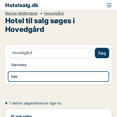
Hotelsalg.dk
Region Midtjylland
Hovedgård
Hotel til salg søges i
Hovedgård
Hovedgård
Søg
Størrelse
Køb
1 aktive søgeannoncer lige nu
10 mdr siden
Kenneth søger hotel til salg i Region Sydjylland, Region Midtj