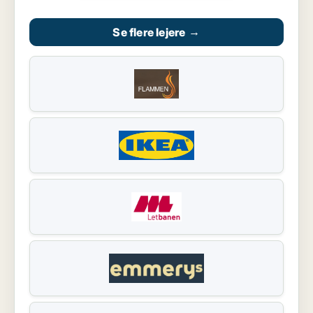
Se flere lejere
→