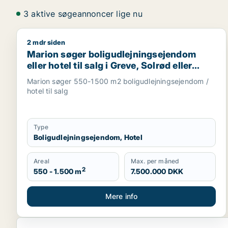
3 aktive søgeannoncer lige nu
2 mdr siden
Marion søger boligudlejningsejendom eller hotel til 
Marion søger boligudlejningsejendom
eller hotel til salg i Greve, Solrød eller
Roskilde m.fl.
Marion søger 550-1500 m2 boligudlejningsejendom /
hotel til salg
Type
Boligudlejningsejendom, Hotel
Areal
Max. per måned
2
550 - 1.500 m
7.500.000 DKK
Mere info