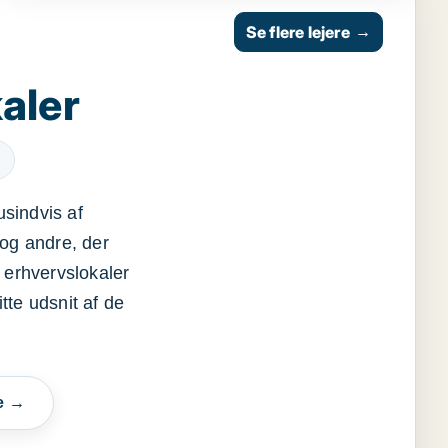
Se flere lejere
→
aler
usindvis af
og andre, der
 erhvervslokaler
itte udsnit af de
e →