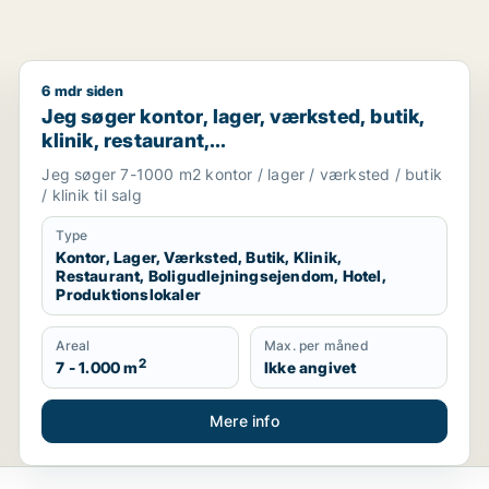
6 mdr siden
salg i Greve, Solrød eller Roskilde m.fl.
Jeg søger kontor, lager, værksted, butik, klinik, res
Jeg søger kontor, lager, værksted, butik,
klinik, restaurant,
boligudlejningsejendom, hotel eller
Jeg søger 7-1000 m2 kontor / lager / værksted / butik
produktionslokaler til salg i Vordingborg,
/ klinik til salg
Guldborgsund eller Lolland
Type
Kontor, Lager, Værksted, Butik, Klinik,
Restaurant, Boligudlejningsejendom, Hotel,
Produktionslokaler
Areal
Max. per måned
2
7 - 1.000 m
Ikke angivet
Mere info