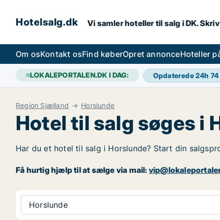
Hotelsalg.dk
Vi samler hoteller til salg i DK. Skr
Om os
Kontakt os
Find køber
Opret annonce
Hoteller 
LOKALEPORTALEN.DK I DAG:
Opdaterede 24h
74
Region Sjælland
Horslunde
Hotel til salg søges i
Har du et hotel til salg i Horslunde? Start din salgspr
Få hurtig hjælp til at sælge via mail:
vip@lokaleportale
Horslunde