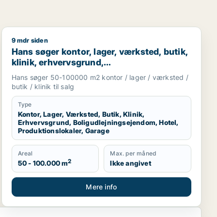
9 mdr siden
taurant, boligudlejningsejendom, hotel eller produktionsloka
Hans søger kontor, lager, værksted, butik, klinik, erhv
Hans søger kontor, lager, værksted, butik,
klinik, erhvervsgrund,
boligudlejningsejendom, hotel,
Hans søger 50-100000 m2 kontor / lager / værksted /
produktionslokaler eller garage til salg i
butik / klinik til salg
Region Sjælland
Type
Kontor, Lager, Værksted, Butik, Klinik,
Erhvervsgrund, Boligudlejningsejendom, Hotel,
Produktionslokaler, Garage
Areal
Max. per måned
2
50 - 100.000 m
Ikke angivet
Mere info