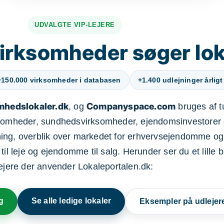
UDVALGTE VIP-LEJERE
irksomheder søger lok
+150.000 virksomheder i databasen
+1.400 udlejninger årligt
mhedslokaler.dk
Companyspace.com
, og
bruges af t
ksomheder, sundhedsvirksomheder, ejendomsinvestorer 
ning, overblik over markedet for erhvervsejendomme og
il leje og ejendomme til salg. Herunder ser du et lille b
lejere der anvender Lokaleportalen.dk:
g
Se alle ledige lokaler
Eksempler på udlejer