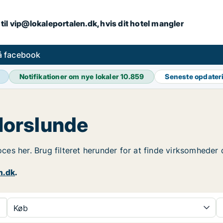
iv til vip@lokaleportalen.dk, hvis dit hotel mangler
på facebook
Notifikationer om nye lokaler
10.859
Seneste opdater
 Horslunde
oces her. Brug filteret herunder for at finde virksomheder d
n.dk
.
Køb