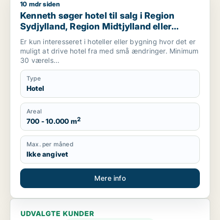
10 mdr siden
Kenneth søger hotel til salg i Region Sydjylland, Region Midtj
Kenneth søger hotel til salg i Region
Sydjylland, Region Midtjylland eller
Mariager
Er kun interesseret i hoteller eller bygning hvor det er
muligt at drive hotel fra med små ændringer. Minimum
30 værels...
Type
Hotel
Areal
2
700 - 10.000 m
Max. per måned
Ikke angivet
Mere info
UDVALGTE KUNDER