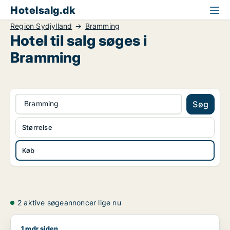
Hotelsalg.dk
Region Sydjylland
Bramming
Hotel til salg søges i
Bramming
Bramming
Søg
Størrelse
Køb
2 aktive søgeannoncer lige nu
1 mdr siden
Eyup søger kontor, lager, værksted, butik, klinik, restaurant