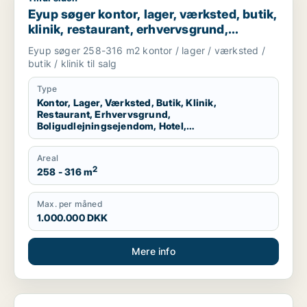
Eyup søger kontor, lager, værksted, butik,
klinik, restaurant, erhvervsgrund,
boligudlejningsejendom, hotel,
Eyup søger 258-316 m2 kontor / lager / værksted /
produktionslokaler eller garage til salg i
butik / klinik til salg
Esbjerg Centrum, Esbjerg Ø eller Esbjerg
N m.fl.
Type
Kontor, Lager, Værksted, Butik, Klinik,
Restaurant, Erhvervsgrund,
Boligudlejningsejendom, Hotel,
Produktionslokaler, Garage
Areal
2
258 - 316 m
Max. per måned
1.000.000 DKK
Mere info