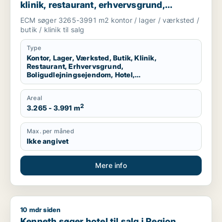
klinik, restaurant, erhvervsgrund,
boligudlejningsejendom, hotel,
ECM søger 3265-3991 m2 kontor / lager / værksted /
produktionslokaler eller garage til salg i
butik / klinik til salg
Kolding, Egtved eller Almind m.fl.
Type
Kontor, Lager, Værksted, Butik, Klinik,
Restaurant, Erhvervsgrund,
Boligudlejningsejendom, Hotel,
Produktionslokaler, Garage
Areal
2
3.265 - 3.991 m
Max. per måned
Ikke angivet
Mere info
10 mdr siden
Kenneth søger hotel til salg i Region Sydjylland, Region Midtj
Kenneth søger hotel til salg i Region