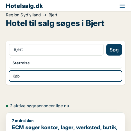
Hotelsalg.dk
Region Sydjylland
Bjert
Hotel til salg søges i Bjert
Bjert
Søg
Størrelse
Køb
2 aktive søgeannoncer lige nu
7 mdr siden
ECM søger kontor, lager, værksted, butik, klinik, restaurant, 
ECM søger kontor, lager, værksted, butik,