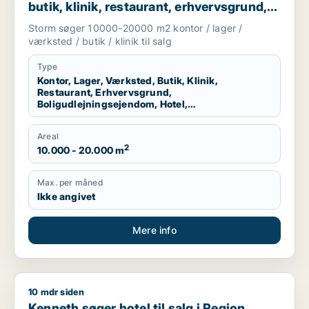
butik, klinik, restaurant, erhvervsgrund,
boligudlejningsejendom, hotel,
Storm søger 10000-20000 m2 kontor / lager /
produktionslokaler eller garage til salg i
værksted / butik / klinik til salg
Vallensbæk, Ballerup eller Allerød m.fl.
Type
Kontor, Lager, Værksted, Butik, Klinik,
Restaurant, Erhvervsgrund,
Boligudlejningsejendom, Hotel,
Produktionslokaler, Garage
Areal
2
10.000 - 20.000 m
Max. per måned
Ikke angivet
Mere info
10 mdr siden
Kenneth søger hotel til salg i Region Sydjylland, Region Midtj
Kenneth søger hotel til salg i Region