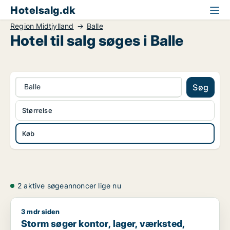
Hotelsalg.dk
Region Midtjylland
Balle
Hotel til salg søges i Balle
Balle
Søg
Størrelse
Køb
2 aktive søgeannoncer lige nu
3 mdr siden
Storm søger kontor, lager, værksted, butik, klinik, restaurant
Storm søger kontor, lager, værksted,