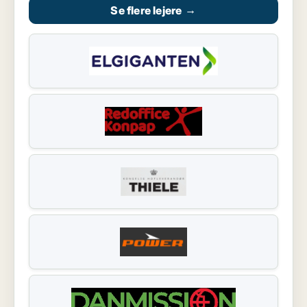
Se flere lejere
→