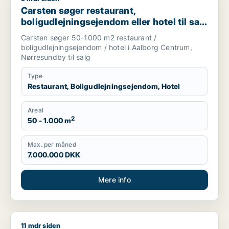
Carsten søger restaurant,
boligudlejningsejendom eller hotel til salg
i Aalborg Centrum eller Nørresundby
Carsten søger 50-1000 m2 restaurant /
boligudlejningsejendom / hotel i Aalborg Centrum,
Nørresundby til salg
Type
Restaurant, Boligudlejningsejendom, Hotel
Areal
2
50 - 1.000 m
Max. per måned
7.000.000 DKK
Mere info
11 mdr siden
Morten søger kontor, lager, værksted, butik, klinik, restauran