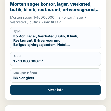
Morten søger kontor, lager, værksted,
butik, klinik, restaurant, erhvervsgrund,
boligudlejningsejendom, hotel eller
Morten søger 1-10000000 m2 kontor / lager /
produktionslokaler til salg i Region
værksted / butik / klinik til salg
Nordjylland
Type
Kontor, Lager, Værksted, Butik, Klinik,
Restaurant, Erhvervsgrund,
Boligudlejningsejendom, Hotel,
Produktionslokaler
Areal
2
1 - 10.000.000 m
Max. per måned
Ikke angivet
Mere info