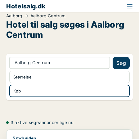
Hotelsalg.dk
Aalborg
Aalborg Centrum
Hotel til salg søges i Aalborg
Centrum
Aalborg Centrum
Søg
Størrelse
Køb
3 aktive søgeannoncer lige nu
5 mdr siden
Carsten søger restaurant, boligudlejningsejendom eller hotel