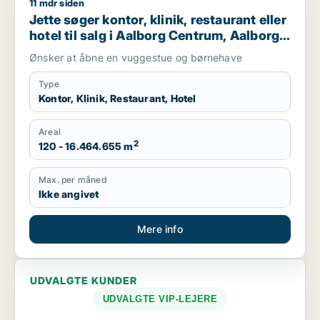
11 mdr siden
Jette søger kontor, klinik, restaurant eller hotel til salg i A
Jette søger kontor, klinik, restaurant eller
hotel til salg i Aalborg Centrum, Aalborg
SØ eller Aalborg Øst
Ønsker at åbne en vuggestue og børnehave
Type
Kontor, Klinik, Restaurant, Hotel
Areal
2
120 - 16.464.655 m
Max. per måned
Ikke angivet
Mere info
UDVALGTE KUNDER
UDVALGTE VIP-LEJERE