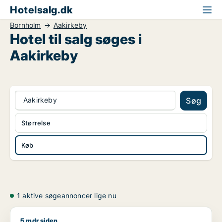
Hotelsalg.dk
Bornholm
Aakirkeby
Hotel til salg søges i
Aakirkeby
Aakirkeby
Søg
Størrelse
Køb
1 aktive søgeannoncer lige nu
5 mdr siden
Jeg søger boligudlejningsejendom eller hotel til salg i Bornh