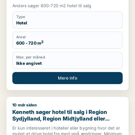
Anders søger 600-720 m2 hotel til salg
Type
Hotel
Areal
2
600 - 720 m
Max. per måned
Ikke angivet
Mere info
10 mdr siden
Kenneth søger hotel til salg i Region Sydjylland, Region Midtj
Kenneth søger hotel til salg i Region
Sydjylland, Region Midtjylland eller
Mariager
Er kun interesseret i hoteller eller bygning hvor det er
muligt at drive hotel fra med små ændringer. Minimum