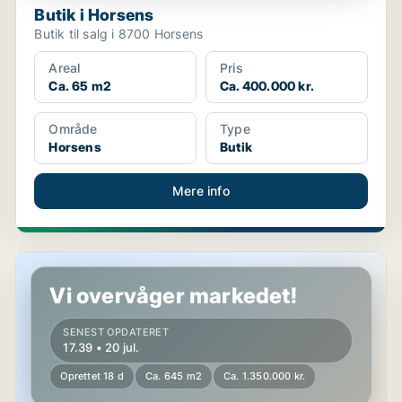
Butik i Horsens
Butik til salg i 8700 Horsens
Areal
Pris
Ca. 65 m2
Ca. 400.000 kr.
Område
Type
Horsens
Butik
Mere info
Hotelejendom i Thyholm
Vi overvåger markedet!
SENEST OPDATERET
17.39 • 20 jul.
Oprettet 18 d
Ca. 645 m2
Ca. 1.350.000 kr.