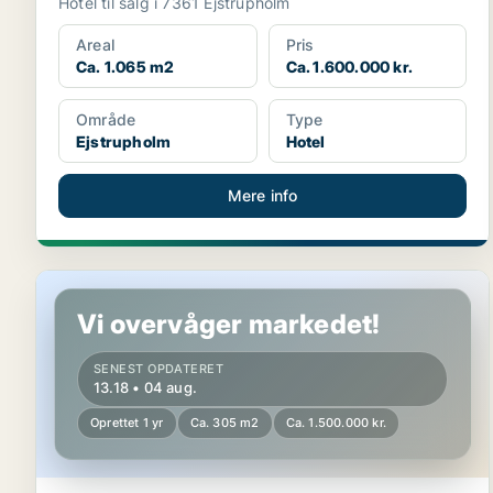
Hotel til salg i 7361 Ejstrupholm
Areal
Pris
Ca. 1.065 m2
Ca. 1.600.000 kr.
Område
Type
Ejstrupholm
Hotel
Mere info
Hotelejendom i Samsø
Vi overvåger markedet!
SENEST OPDATERET
13.18 • 04 aug.
Oprettet 1 yr
Ca. 305 m2
Ca. 1.500.000 kr.