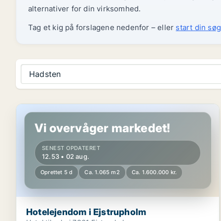
alternativer for din virksomhed.
Tag et kig på forslagene nedenfor – eller
start din søg
Hadsten
Hotelejendom i Ejstrupholm
Vi overvåger markedet!
SENEST OPDATERET
12.53 • 02 aug.
Oprettet 5 d
Ca. 1.065 m2
Ca. 1.600.000 kr.
Hotelejendom i Ejstrupholm