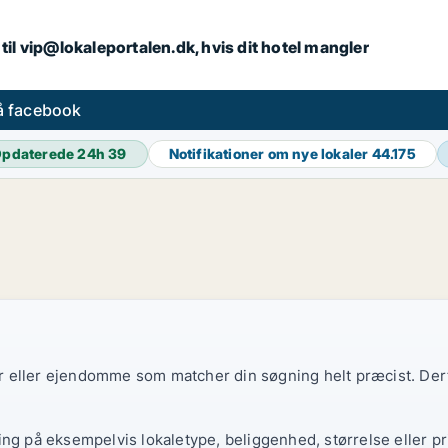
iv til vip@lokaleportalen.dk, hvis dit hotel mangler
på facebook
pdaterede 24h
39
Notifikationer om nye lokaler
44.175
ler eller ejendomme som matcher din søgning helt præcist. Derf
ing på eksempelvis lokaletype, beliggenhed, størrelse eller pr