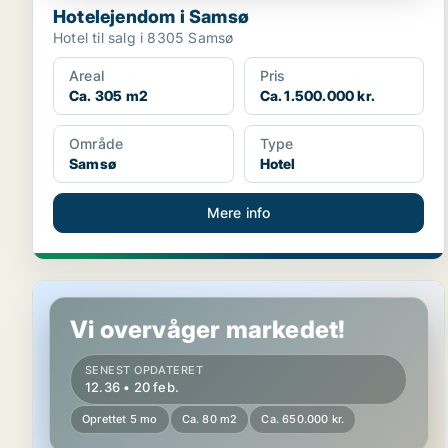
Hotelejendom i Samsø
Hotel til salg i 8305 Samsø
Areal
Pris
Ca. 305 m2
Ca. 1.500.000 kr.
Område
Type
Samsø
Hotel
Mere info
Butik i Vejle
Vi overvåger markedet!
SENEST OPDATERET
12.36 • 20 feb.
Oprettet 5 mo
Ca. 80 m2
Ca. 650.000 kr.