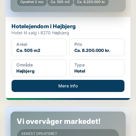
Oprettet 2 mo
Ca. 505 m2
Ca. 8.200.000 kr.
Hotelejendom i Højbjerg
Hotel til salg i 8270 Højbjerg
Areal
Pris
Ca. 505 m2
Ca. 8.200.000 kr.
Område
Type
Højbjerg
Hotel
Mere info
Boligudlejningsejendom i Ulfborg
Vi overvåger markedet!
SENEST OPDATERET