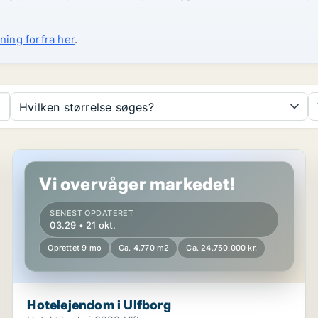
ning forfra her
.
Hvilken størrelse søges?
Hotelejendom i Ulfborg
Vi overvåger markedet!
SENEST OPDATERET
03.29 • 21 okt.
Oprettet 9 mo
Ca. 4.770 m2
Ca. 24.750.000 kr.
Hotelejendom i Ulfborg