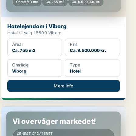
Oprettet 1 mo
Ca. 755 m2
Ca. 9.500.000 kr.
Hotelejendom i Viborg
Hotel til salg i 8800 Viborg
Areal
Pris
Ca. 755 m2
Ca. 9.500.000 kr.
Område
Type
Viborg
Hotel
Mere info
Butik i Randers C
Vi overvåger markedet!
SENEST OPDATERET