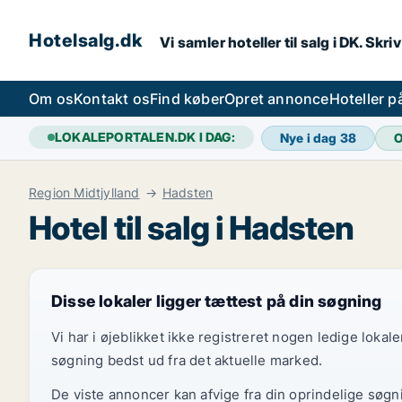
Hotelsalg.dk
Vi samler hoteller til salg i DK. Skr
Om os
Kontakt os
Find køber
Opret annonce
Hoteller 
LOKALEPORTALEN.DK I DAG:
Nye i dag
38
O
Region Midtjylland
Hadsten
Hotel til salg i Hadsten
Disse lokaler ligger tættest på din søgning
Vi har i øjeblikket ikke registreret nogen ledige loka
søgning bedst ud fra det aktuelle marked.
De viste annoncer kan afvige fra din oprindelige søgn