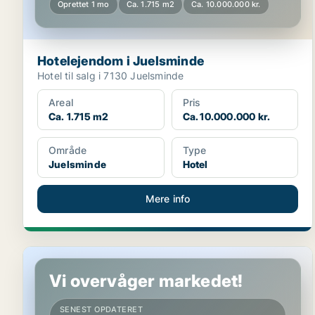
Oprettet 1 mo
Ca. 1.715 m2
Ca. 10.000.000 kr.
Hotelejendom i Juelsminde
Hotel til salg i 7130 Juelsminde
Areal
Pris
Ca. 1.715 m2
Ca. 10.000.000 kr.
Område
Type
Juelsminde
Hotel
Mere info
Hotelejendom i Silkeborg
Vi overvåger markedet!
SENEST OPDATERET