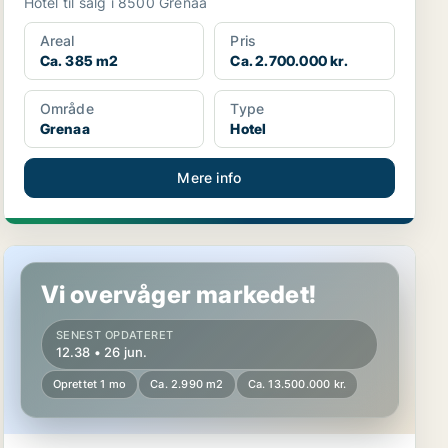
Hotel til salg i 8500 Grenaa
Areal
Pris
Ca. 385 m2
Ca. 2.700.000 kr.
Område
Type
Grenaa
Hotel
Mere info
Hotelejendom i Fredericia
Vi overvåger markedet!
SENEST OPDATERET
12.38 • 26 jun.
Oprettet 1 mo
Ca. 2.990 m2
Ca. 13.500.000 kr.