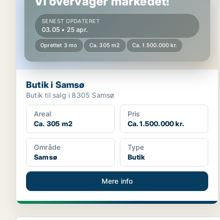
Vi overvåger markedet!
SENEST OPDATERET
03.05 • 25 apr.
Oprettet 3 mo
Ca. 305 m2
Ca. 1.500.000 kr.
Butik i Samsø
Butik til salg i 8305 Samsø
Areal
Pris
Ca. 305 m2
Ca. 1.500.000 kr.
Område
Type
Samsø
Butik
Mere info