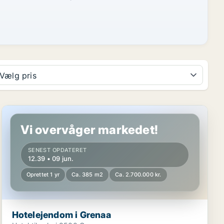
Vælg pris
Hotelejendom i Grenaa
Vi overvåger markedet!
SENEST OPDATERET
12.39 • 09 jun.
Oprettet 1 yr
Ca. 385 m2
Ca. 2.700.000 kr.
Hotelejendom i Grenaa