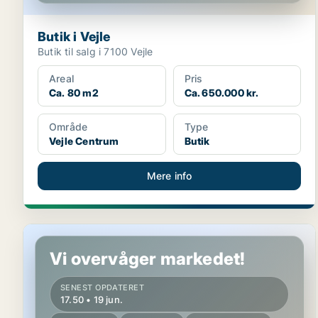
Butik i Vejle
Butik til salg i 7100 Vejle
Areal
Pris
Ca. 80 m2
Ca. 650.000 kr.
Område
Type
Vejle Centrum
Butik
Mere info
Hotelejendom i Juelsminde
Vi overvåger markedet!
SENEST OPDATERET
17.50 • 19 jun.