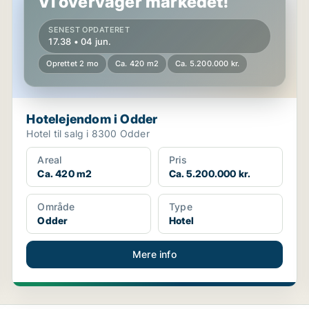
Vi overvåger markedet!
SENEST OPDATERET
17.38 • 04 jun.
Oprettet 2 mo
Ca. 420 m2
Ca. 5.200.000 kr.
Hotelejendom i Odder
Hotel til salg i 8300 Odder
Areal
Pris
Ca. 420 m2
Ca. 5.200.000 kr.
Område
Type
Odder
Hotel
Mere info