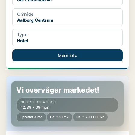
Område
Aalborg Centrum
Type
Hotel
Mere info
Hotelejendom i Hals
Vi overvåger markedet!
SENEST OPDATERET
12.39 • 09 mar.
Oprettet 4 mo
Ca. 250 m2
Ca. 2.200.000 kr.