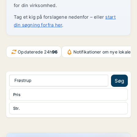
for din virksomhed.
Tag et kig på forslagene nedenfor – eller
start
din søgning forfra her
.
Opdaterede 24h
96
Notifikationer om nye lokaler
6
Frøstrup
Søg
Pris
Str.
Hotelejendom i Erslev