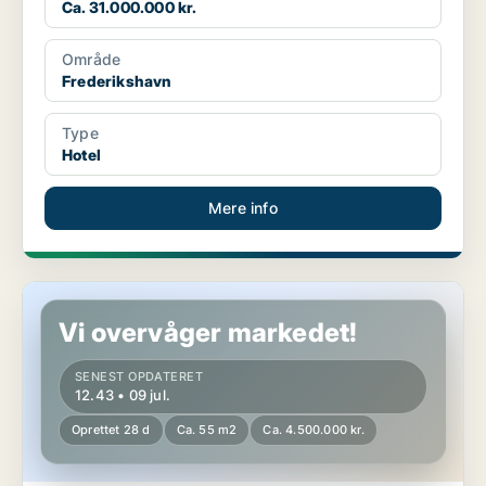
Ca. 31.000.000 kr.
Område
Frederikshavn
Type
Hotel
Mere info
Hotelejendom i Skagen
Vi overvåger markedet!
SENEST OPDATERET
12.43 • 09 jul.
Oprettet 28 d
Ca. 55 m2
Ca. 4.500.000 kr.