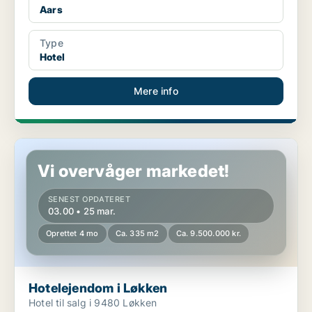
Aars
Type
Hotel
Mere info
Hotelejendom i Løkken
Vi overvåger markedet!
SENEST OPDATERET
03.00 • 25 mar.
Oprettet 4 mo
Ca. 335 m2
Ca. 9.500.000 kr.
Hotelejendom i Løkken
Hotel til salg i 9480 Løkken