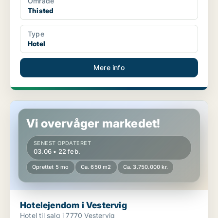
Område
Thisted
Type
Hotel
Mere info
Hotelejendom i Vestervig
Vi overvåger markedet!
SENEST OPDATERET
03.06 • 22 feb.
Oprettet 5 mo
Ca. 650 m2
Ca. 3.750.000 kr.
Hotelejendom i Vestervig
Hotel til salg i 7770 Vestervig