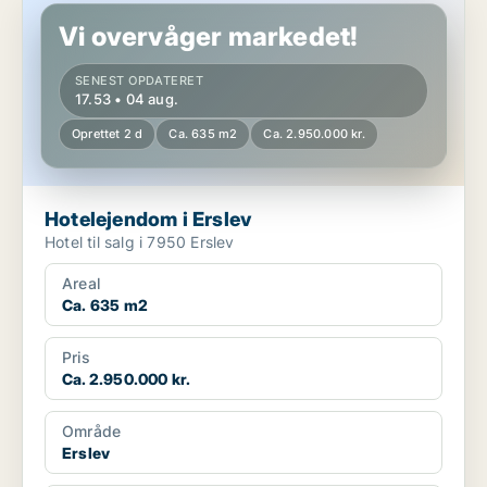
Vi overvåger markedet!
SENEST OPDATERET
17.53 • 04 aug.
Oprettet 2 d
Ca. 635 m2
Ca. 2.950.000 kr.
Hotelejendom i Erslev
Hotel til salg i 7950 Erslev
Areal
Ca. 635 m2
Pris
Ca. 2.950.000 kr.
Område
Erslev