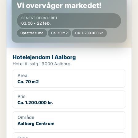
Vi overvåger markedet!
SENEST OPDATERET
03.06 • 22 feb.
Oprettet 5 mo
Ca. 70 m2
Ca. 1.200.000 kr.
Hotelejendom i Aalborg
Hotel til salg i 9000 Aalborg
Areal
Ca. 70 m2
Pris
Ca. 1.200.000 kr.
Område
Aalborg Centrum