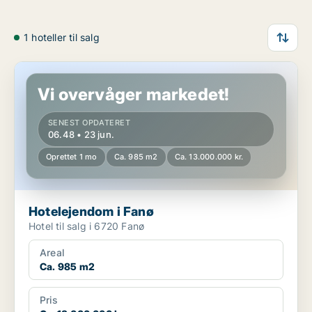
1 hoteller til salg
Hotelejendom i Fanø
Vi overvåger markedet!
SENEST OPDATERET
06.48 • 23 jun.
Oprettet 1 mo
Ca. 985 m2
Ca. 13.000.000 kr.
Hotelejendom i Fanø
Hotel til salg i 6720 Fanø
Areal
Ca. 985 m2
Pris