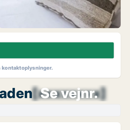
s kontaktoplysninger.
gaden
[xxxxxxxx]
Se vejnr.