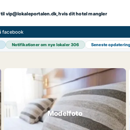
iv til vip@lokaleportalen.dk, hvis dit hotel mangler
på facebook
Notifikationer om nye lokaler
306
Seneste opdaterin
Modelfoto