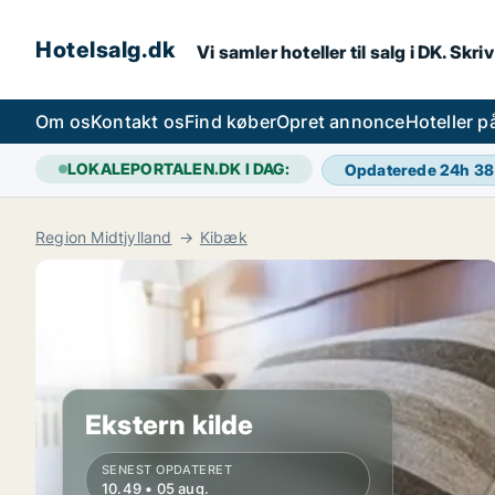
Hotelsalg.dk
Vi samler hoteller til salg i DK. Skr
Om os
Kontakt os
Find køber
Opret annonce
Hoteller 
LOKALEPORTALEN.DK I DAG:
Opdaterede 24h
38
Region Midtjylland
Kibæk
Ekstern kilde
SENEST OPDATERET
10.49 • 05 aug.